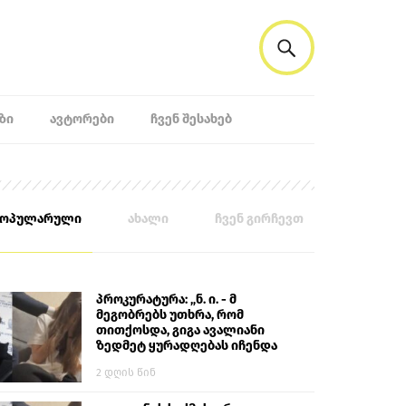
ᲖᲘ
ᲐᲕᲢᲝᲠᲔᲑᲘ
ᲩᲕᲔᲜ ᲨᲔᲡᲐᲮᲔᲑ
პოპულარული
ახალი
ჩვენ გირჩევთ
პროკურატურა: „ნ. ი. - მ
მეგობრებს უთხრა, რომ
თითქოსდა, გიგა ავალიანი
ზედმეტ ყურადღებას იჩენდა
მის მიმართ. ამით მან
2 დღის წინ
ალექსანდრე გაბაშვილი
წააქეზა, თავს დასხმოდა