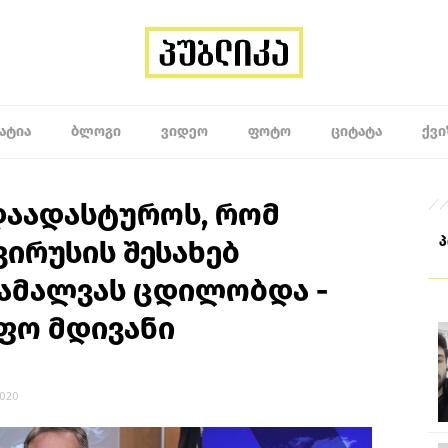
ᲐᲢᲘᲐ
ᲑᲚᲝᲒᲘ
ᲕᲘᲓᲔᲝ
ᲤᲝᲢᲝ
ᲪᲘᲢᲐᲢᲐ
ᲥᲕᲘ
დაადასტუროს, რომ
ირუსის შესახებ
ამალვას ცდილობდა -
ფო მდივანი
2020