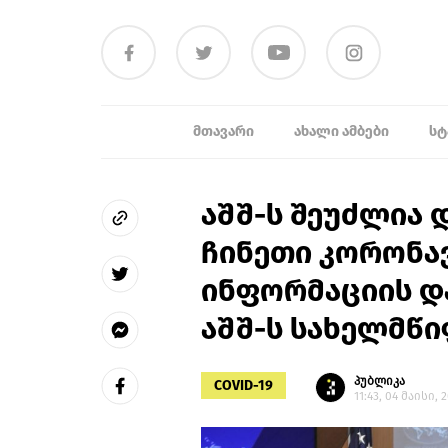
ᲛᲗᲐᲕᲐᲠᲘ
ᲐᲮᲐᲚᲘ ᲐᲛᲑᲔᲑᲘ
ᲡᲢ
აშშ-ს შეუძლია 
ჩინეთი კორონავ
ინფორმაციის დ
აშშ-ს სახელმწი
პუბლიკა
COVID-19
11:43, 04 მაისი, 