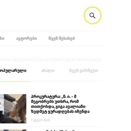
ᲖᲘ
ᲐᲕᲢᲝᲠᲔᲑᲘ
ᲩᲕᲔᲜ ᲨᲔᲡᲐᲮᲔᲑ
პოპულარული
ახალი
ჩვენ გირჩევთ
პროკურატურა: „ნ. ი. - მ
მეგობრებს უთხრა, რომ
თითქოსდა, გიგა ავალიანი
ზედმეტ ყურადღებას იჩენდა
მის მიმართ. ამით მან
1 დღის წინ
ალექსანდრე გაბაშვილი
წააქეზა, თავს დასხმოდა