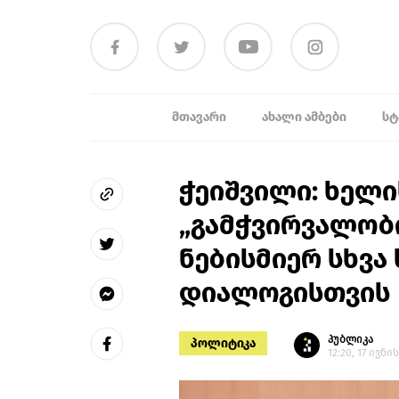
ᲛᲗᲐᲕᲐᲠᲘ
ᲐᲮᲐᲚᲘ ᲐᲛᲑᲔᲑᲘ
ᲡᲢ
ჭეიშვილი: ხელ
„გამჭვირვალობი
ნებისმიერ სხვა
დიალოგისთვის
პუბლიკა
პოლიტიკა
12:20, 17 ივნი