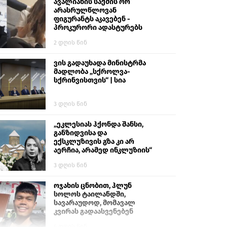
გიგა ავალიანს“
ავალიანის საქმის ორ
არასრულწლოვან
ფიგურანტს აკავებენ -
პროკურორი ადასტურებს
2 დღის წინ
ვის გადაუხადა მინისტრმა
მადლობა „სქროლვა-
სქრინვისთვის“ | სია
3 დღის წინ
„ეკლესიას ჰქონდა შანსი,
განზიდვისა და
ექსკლუზივის გზა კი არ
აერჩია, არამედ ინკლუზიის“
3 დღის წინ
ოჯახის ცნობით, ჰლუნ
სოლოს ტაილანდში,
სავარაუდოდ, მომავალ
კვირას გადაასვენებენ
6 დღის წინ