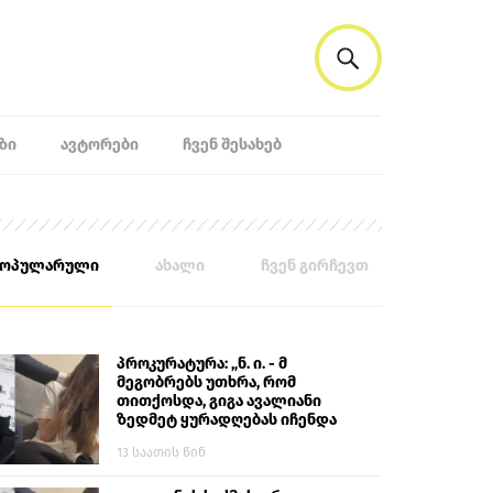
ᲖᲘ
ᲐᲕᲢᲝᲠᲔᲑᲘ
ᲩᲕᲔᲜ ᲨᲔᲡᲐᲮᲔᲑ
პოპულარული
ახალი
ჩვენ გირჩევთ
პროკურატურა: „ნ. ი. - მ
მეგობრებს უთხრა, რომ
თითქოსდა, გიგა ავალიანი
ზედმეტ ყურადღებას იჩენდა
მის მიმართ. ამით მან
13 საათის წინ
ალექსანდრე გაბაშვილი
წააქეზა, თავს დასხმოდა