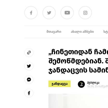
ᲛᲗᲐᲕᲐᲠᲘ
ᲐᲮᲐᲚᲘ ᲐᲛᲑᲔᲑᲘ
ᲡᲢ
„ჩინეთიდან ჩა
შემოწმდებიან. შ
ჯანდაცვის სამ
პუბლიკა
ჯანდაცვა
18:39, 25 იანვა