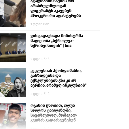
გიგა ავალიანს“
ავალიანის საქმის ორ
არასრულწლოვან
ფიგურანტს აკავებენ -
პროკურორი ადასტურებს
1 დღის წინ
ვის გადაუხადა მინისტრმა
მადლობა „სქროლვა-
სქრინვისთვის“ | სია
2 დღის წინ
„ეკლესიას ჰქონდა შანსი,
განზიდვისა და
ექსკლუზივის გზა კი არ
აერჩია, არამედ ინკლუზიის“
2 დღის წინ
ოჯახის ცნობით, ჰლუნ
სოლოს ტაილანდში,
სავარაუდოდ, მომავალ
კვირას გადაასვენებენ
5 დღის წინ