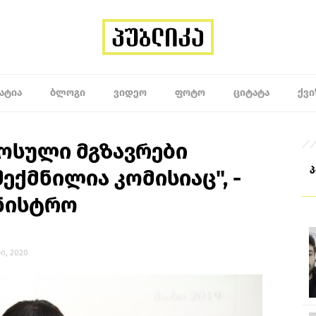
ᲐᲢᲘᲐ
ᲑᲚᲝᲒᲘ
ᲕᲘᲓᲔᲝ
ᲤᲝᲢᲝ
ᲪᲘᲢᲐᲢᲐ
ᲥᲕᲘ
მოსული მგზავრები
ექმნილია კომისიაც", -
ინისტრო
რი, 2020