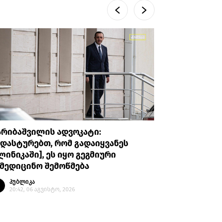
არიბაშვილის ადვოკატი:
პროკურატუ
დასტურებთ, რომ გადაიყვანეს
უთხრა, რ
ლინიკაში], ეს იყო გეგმიური
ავალიანი
მედიცინო შემოწმება
მის მიმა
გაბაშვილ
პუბლიკა
გიგა ავა
20:42, 06 აგვისტო, 2026
პუბლი
20:08, 