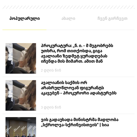
პოპულარული
ახალი
ჩვენ გირჩევთ
პროკურატურა: „ნ. ი. - მ მეგობრებს
უთხრა, რომ თითქოსდა, გიგა
ავალიანი ზედმეტ ყურადღებას
იჩენდა მის მიმართ. ამით მან
ალექსანდრე გაბაშვილი წააქეზა,
2 დღის წინ
თავს დასხმოდა გიგა ავალიანს“
ავალიანის საქმის ორ
არასრულწლოვან ფიგურანტს
აკავებენ - პროკურორი ადასტურებს
3 დღის წინ
ვის გადაუხადა მინისტრმა მადლობა
„სქროლვა-სქრინვისთვის“ | სია