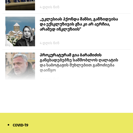
4 დღის წინ
„ეკლესიას ჰქონდა შანსი, განზიდვისა
და ექსკლუზივის გზა კი არ აერჩია,
არამედ ინკლუზიის“
4 დღის წინ
პროკურატურამ გია ბარამიძის
განცხადებებზე სამშობლოს ღალატის
და საბოტაჟის მუხლებით გამოძიება
დაიწყო
2 დღის წინ
თურქეთის პარლამენტის წევრები
ანკარას აფხაზური პასპორტების
აღიარებისკენ მოუწოდებენ
1 დღის წინ
COVID-19
ნიკოლ ფაშინიანის ცოლს, ანნა
აკობიანს მოკვლით დაემუქრნენ —