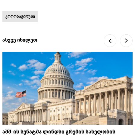
კორონავირუსი
ასევე იხილეთ
აშშ-ის სენატმა ლინდსი გრემის სახელობის