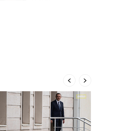
სემეკმა ელექტროენერგიის
სრულ გათიშვაზე
პირველადი შეფასება
წარადგინა
6 დღის წინ
მიქანაძე: სტუდენტი
მობილობით კერძო
უნივერსიტეტში თუ
გადადის, დაფინანსება აღარ
ექნება
5 დღის წინ
ნიკოლ ფაშინიანის ცოლს,
ანნა აკობიანს მოკვლით
დაემუქრნენ — სომხეთში
გამოძიება დაიწყო
4 დღის წინ
მონიტორი: პირები,
რომლებიც თაღლითურ
ქოლცენტრში მუშაობდნენ,