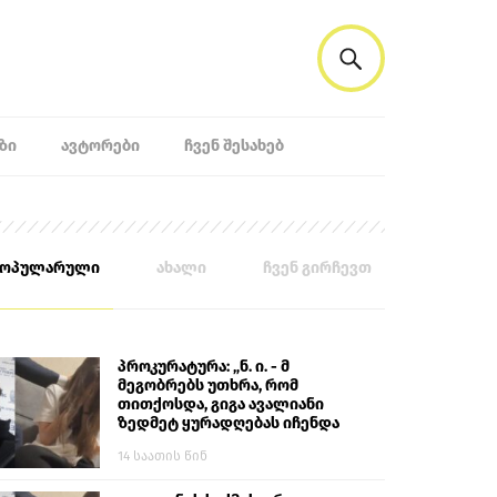
ᲖᲘ
ᲐᲕᲢᲝᲠᲔᲑᲘ
ᲩᲕᲔᲜ ᲨᲔᲡᲐᲮᲔᲑ
პოპულარული
ახალი
ჩვენ გირჩევთ
პროკურატურა: „ნ. ი. - მ
მეგობრებს უთხრა, რომ
თითქოსდა, გიგა ავალიანი
ზედმეტ ყურადღებას იჩენდა
მის მიმართ. ამით მან
14 საათის წინ
ალექსანდრე გაბაშვილი
წააქეზა, თავს დასხმოდა