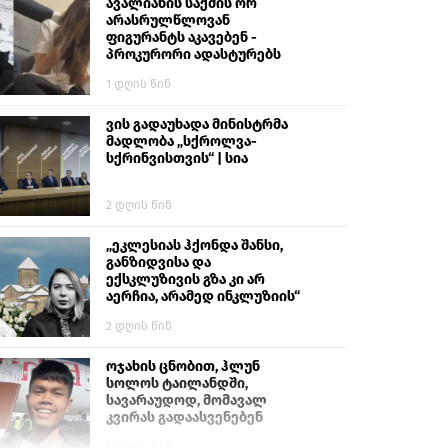
გიგა ავალიანს“
ავალიანის საქმის ორ
არასრულწლოვან
ფიგურანტს აკავებენ -
პროკურორი ადასტურებს
1 დღის წინ
ვის გადაუხადა მინისტრმა
მადლობა „სქროლვა-
სქრინვისთვის“ | სია
2 დღის წინ
„ეკლესიას ჰქონდა შანსი,
განზიდვისა და
ექსკლუზივის გზა კი არ
აერჩია, არამედ ინკლუზიის“
2 დღის წინ
ოჯახის ცნობით, ჰლუნ
სოლოს ტაილანდში,
სავარაუდოდ, მომავალ
კვირას გადაასვენებენ
5 დღის წინ