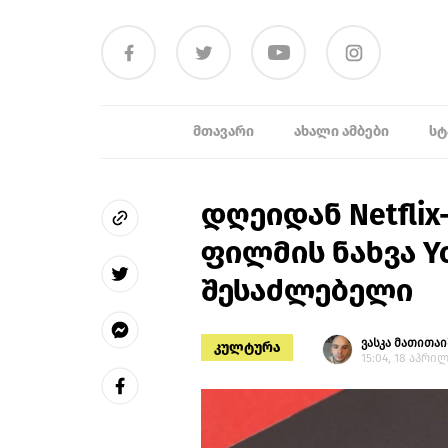
ᲛᲗᲐᲕᲐᲠᲘ
ᲐᲮᲐᲚᲘ ᲐᲛᲑᲔᲑᲘ
ᲡᲢ
დღეიდან Netflix
ფილმის ნახვა Y
შესაძლებელი
ვასკა მათითა
კულტურა
15:04, 18 აპრილ