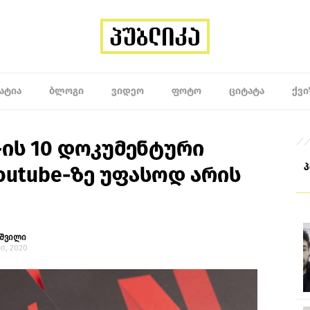
ᲐᲢᲘᲐ
ᲑᲚᲝᲒᲘ
ᲕᲘᲓᲔᲝ
ᲤᲝᲢᲝ
ᲪᲘᲢᲐᲢᲐ
ᲥᲕᲘ
-ის 10 დოკუმენტური
outube-ზე უფასოდ არის
იშვილი
ი, 2020