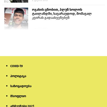
ოჯახის ცნობით, ჰლუნ სოლოს
ტაილანდში, სავარაუდოდ, მომავალ
კვირას გადაასვენებენ
5 დღის წინ
სემეკმა ელექტროენერგიის სრულ
გათიშვაზე პირველადი შეფასება
წარადგინა
6 დღის წინ
COVID-19
მიქანაძე: სტუდენტი მობილობით
კერძო უნივერსიტეტში თუ გადადის,
დაფინანსება აღარ ექნება
პოლიტიკა
საზოგადოება
5 დღის წინ
მსოფლიო
ნიკოლ ფაშინიანის ცოლს, ანნა
აკობიანს მოკვლით დაემუქრნენ —
სომხეთში გამოძიება დაიწყო
არჩევნები 2021