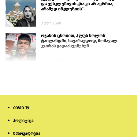
და ექსკლუზივის გზა კი არ აერჩია,
არამედ ინკლუზიის“
3 დღის წინ
ოჯახის ცნობით, ჰლუნ სოლოს
ტაილანდში, სავარაუდოდ, მომავალ
კვირას გადაასვენებენ
6 დღის წინ
პროკურატურამ გია ბარამიძის
განცხადებებზე სამშობლოს ღალატის
და საბოტაჟის მუხლებით გამოძიება
დაიწყო
9 საათის წინ
COVID-19
მიქანაძე: სტუდენტი მობილობით
კერძო უნივერსიტეტში თუ გადადის,
დაფინანსება აღარ ექნება
პოლიტიკა
საზოგადოება
6 დღის წინ