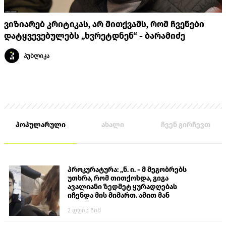
ვიზიარებ კრიტიკას, არ მითქვამს, რომ ჩვენები
დატყვევებულებს „ხვრეტდნენ“ - ბარამიძე
პუბლიკა
პოპულარული
ახალი
ჩვენ გირჩევთ
პროკურატურა: „ნ. ი. - მ მეგობრებს
უთხრა, რომ თითქოსდა, გიგა
ავალიანი ზედმეტ ყურადღებას
იჩენდა მის მიმართ. ამით მან
ალექსანდრე გაბაშვილი წააქეზა,
2 დღის წინ
თავს დასხმოდა გიგა ავალიანს“