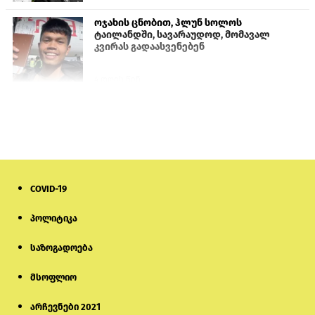
ოჯახის ცნობით, ჰლუნ სოლოს
ტაილანდში, სავარაუდოდ, მომავალ
კვირას გადაასვენებენ
4 დღის წინ
ისტორიაში პირველად სომხეთის
კათოლიკოსი სასამართლოს წინაშე
წარსდგება
6 დღის წინ
COVID-19
სემეკმა ელექტროენერგიის სრულ
გათიშვაზე პირველადი შეფასება
წარადგინა
პოლიტიკა
საზოგადოება
5 დღის წინ
მსოფლიო
მიქანაძე: სტუდენტი მობილობით
კერძო უნივერსიტეტში თუ გადადის,
დაფინანსება აღარ ექნება
არჩევნები 2021