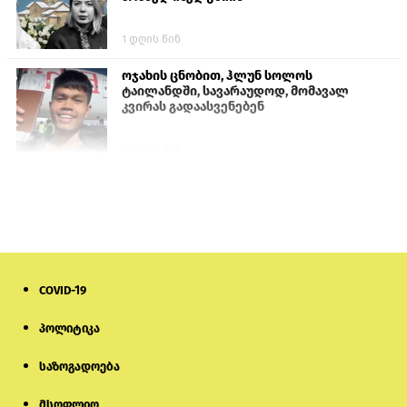
1 დღის წინ
ოჯახის ცნობით, ჰლუნ სოლოს
ტაილანდში, სავარაუდოდ, მომავალ
კვირას გადაასვენებენ
4 დღის წინ
ისტორიაში პირველად სომხეთის
კათოლიკოსი სასამართლოს წინაშე
წარსდგება
6 დღის წინ
COVID-19
სემეკმა ელექტროენერგიის სრულ
გათიშვაზე პირველადი შეფასება
წარადგინა
პოლიტიკა
საზოგადოება
5 დღის წინ
მსოფლიო
მიქანაძე: სტუდენტი მობილობით