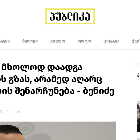
ᲐᲢᲘᲐ
ᲑᲚᲝᲒᲘ
ᲕᲘᲓᲔᲝ
ᲤᲝᲢᲝ
ᲪᲘᲢᲐᲢᲐ
ᲥᲕᲘ
ა მხოლოდ დაადგა
 გზას, არამედ აღარც
ის შენარჩუნება - ბენიძე
ემბერი, 2019