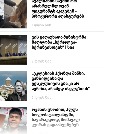
გიგა ავალიანს“
ავალიანის საქმის ორ
არასრულწლოვან
ფიგურანტს აკავებენ -
პროკურორი ადასტურებს
1 დღის წინ
ვის გადაუხადა მინისტრმა
მადლობა „სქროლვა-
სქრინვისთვის“ | სია
2 დღის წინ
„ეკლესიას ჰქონდა შანსი,
განზიდვისა და
ექსკლუზივის გზა კი არ
აერჩია, არამედ ინკლუზიის“
2 დღის წინ
ოჯახის ცნობით, ჰლუნ
სოლოს ტაილანდში,
სავარაუდოდ, მომავალ
კვირას გადაასვენებენ
5 დღის წინ