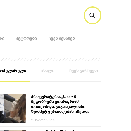
ᲖᲘ
ᲐᲕᲢᲝᲠᲔᲑᲘ
ᲩᲕᲔᲜ ᲨᲔᲡᲐᲮᲔᲑ
პოპულარული
ახალი
ჩვენ გირჩევთ
პროკურატურა: „ნ. ი. - მ
მეგობრებს უთხრა, რომ
თითქოსდა, გიგა ავალიანი
ზედმეტ ყურადღებას იჩენდა
მის მიმართ. ამით მან
19 საათის წინ
ალექსანდრე გაბაშვილი
წააქეზა, თავს დასხმოდა