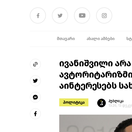
ᲛᲗᲐᲕᲐᲠᲘ
ᲐᲮᲐᲚᲘ ᲐᲛᲑᲔᲑᲘ
ᲡᲢ
ივანიშვილი არ
ავტორიტარიზმის
აინტერესებს სახ
პუბლიკა
პოლიტიკა
13:20, 13 დეკ