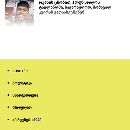
ოჯახის ცნობით, ჰლუნ სოლოს
ტაილანდში, სავარაუდოდ, მომავალ
კვირას გადაასვენებენ
5 დღის წინ
სემეკმა ელექტროენერგიის სრულ
გათიშვაზე პირველადი შეფასება
წარადგინა
6 დღის წინ
COVID-19
მიქანაძე: სტუდენტი მობილობით
კერძო უნივერსიტეტში თუ გადადის,
დაფინანსება აღარ ექნება
პოლიტიკა
საზოგადოება
5 დღის წინ
მსოფლიო
ნიკოლ ფაშინიანის ცოლს, ანნა
აკობიანს მოკვლით დაემუქრნენ —
სომხეთში გამოძიება დაიწყო
არჩევნები 2021