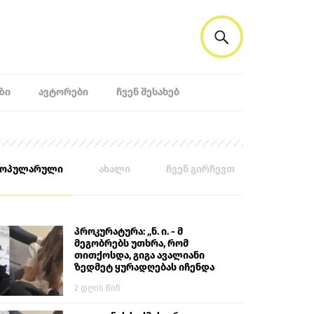
ᲖᲘ
ᲐᲕᲢᲝᲠᲔᲑᲘ
ᲩᲕᲔᲜ ᲨᲔᲡᲐᲮᲔᲑ
პოპულარული
ახალი
ჩვენ გირჩევთ
პროკურატურა: „ნ. ი. - მ
მეგობრებს უთხრა, რომ
თითქოსდა, გიგა ავალიანი
ზედმეტ ყურადღებას იჩენდა
მის მიმართ. ამით მან
2 დღის წინ
ალექსანდრე გაბაშვილი
წააქეზა, თავს დასხმოდა