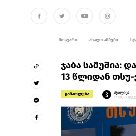
ᲛᲗᲐᲕᲐᲠᲘ
ᲐᲮᲐᲚᲘ ᲐᲛᲑᲔᲑᲘ
ᲡᲢ
ჯაბა სამუშია: დ
13 წლიდან თსუ-
პუბლიკა
განათლება
13:50, 27 დე