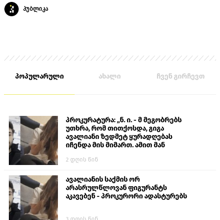
პუბლიკა
პოპულარული
ახალი
ჩვენ გირჩევთ
პროკურატურა: „ნ. ი. - მ მეგობრებს
უთხრა, რომ თითქოსდა, გიგა
ავალიანი ზედმეტ ყურადღებას
იჩენდა მის მიმართ. ამით მან
ალექსანდრე გაბაშვილი წააქეზა,
2 დღის წინ
თავს დასხმოდა გიგა ავალიანს“
ავალიანის საქმის ორ
არასრულწლოვან ფიგურანტს
აკავებენ - პროკურორი ადასტურებს
3 დღის წინ