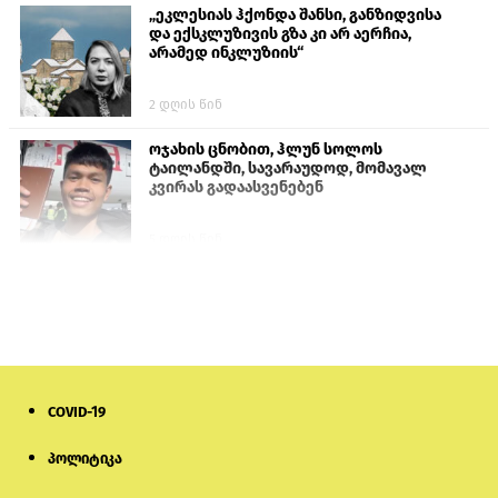
„ეკლესიას ჰქონდა შანსი, განზიდვისა
და ექსკლუზივის გზა კი არ აერჩია,
არამედ ინკლუზიის“
2 დღის წინ
ოჯახის ცნობით, ჰლუნ სოლოს
ტაილანდში, სავარაუდოდ, მომავალ
კვირას გადაასვენებენ
5 დღის წინ
სემეკმა ელექტროენერგიის სრულ
გათიშვაზე პირველადი შეფასება
წარადგინა
6 დღის წინ
COVID-19
მიქანაძე: სტუდენტი მობილობით
კერძო უნივერსიტეტში თუ გადადის,
დაფინანსება აღარ ექნება
პოლიტიკა