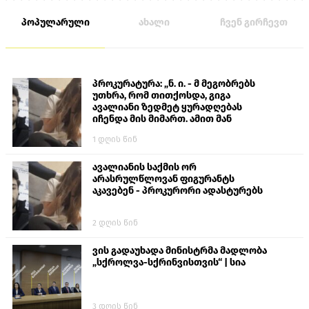
პოპულარული
ახალი
ჩვენ გირჩევთ
პროკურატურა: „ნ. ი. - მ მეგობრებს
უთხრა, რომ თითქოსდა, გიგა
ავალიანი ზედმეტ ყურადღებას
იჩენდა მის მიმართ. ამით მან
ალექსანდრე გაბაშვილი წააქეზა,
1 დღის წინ
თავს დასხმოდა გიგა ავალიანს“
ავალიანის საქმის ორ
არასრულწლოვან ფიგურანტს
აკავებენ - პროკურორი ადასტურებს
2 დღის წინ
ვის გადაუხადა მინისტრმა მადლობა
„სქროლვა-სქრინვისთვის“ | სია
3 დღის წინ