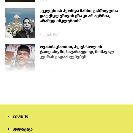
„ეკლესიას ჰქონდა შანსი, განზიდვისა
და ექსკლუზივის გზა კი არ აერჩია,
არამედ ინკლუზიის“
3 დღის წინ
ოჯახის ცნობით, ჰლუნ სოლოს
ტაილანდში, სავარაუდოდ, მომავალ
კვირას გადაასვენებენ
6 დღის წინ
პროკურატურამ გია ბარამიძის
განცხადებებზე სამშობლოს ღალატის
და საბოტაჟის მუხლებით გამოძიება
დაიწყო
1 დღის წინ
COVID-19
თურქეთის პარლამენტის წევრები
ანკარას აფხაზური პასპორტების
აღიარებისკენ მოუწოდებენ
პოლიტიკა