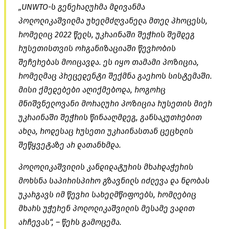
„UNWTO-ს გენერალურმა მდივანმა
პოლოლიკაშვილმა უხელმძღვანელა მთელ პროცესს,
რომელიც 2022 წელს, უკრაინაში შეჭრის შემდეგ
რუსეთისთვის ორგანიზაციაში წევრობის
შეჩერებას მოიცავდა. ეს იყო თამამი პოზიცია,
რომელმაც პრეცედენტი შექმნა გაეროს სისტემაში.
მისი ქმედებები აღიქმებოდა, როგორც
მნიშვნელოვანი მორალური პოზიცია რუსეთის მიერ
უკრაინაში შეჭრის წინააღმდეგ, განსაკუთრებით
ახლა, როდესაც რუსეთი უკრაინასთან ცეცხლის
შეწყვეტაზე არ დათანხმდა.
პოლოლიკაშვილის კანდიდატურის მხარდაჭერის
მოხსნა საპირისპირო გზავნილს იძლევა და ნდობას
უკარგავს იმ წევრი სახელმწიფოებს, რომლებიც
მხარს უჭერენ პოლოლიკაშვილის მესამე ვადით
არჩევას“, – წერს გამოცემა.