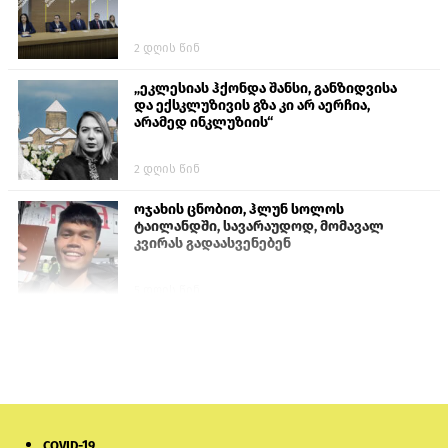
2 დღის წინ
„ეკლესიას ჰქონდა შანსი, განზიდვისა
და ექსკლუზივის გზა კი არ აერჩია,
არამედ ინკლუზიის“
2 დღის წინ
ოჯახის ცნობით, ჰლუნ სოლოს
ტაილანდში, სავარაუდოდ, მომავალ
კვირას გადაასვენებენ
5 დღის წინ
პროკურატურამ გია ბარამიძის
განცხადებებზე სამშობლოს ღალატის
და საბოტაჟის მუხლებით გამოძიება
დაიწყო
4 საათის წინ
COVID-19