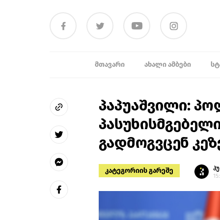
ᲛᲗᲐᲕᲐᲠᲘ
ᲐᲮᲐᲚᲘ ᲐᲛᲑᲔᲑᲘ
ᲡᲢ
პაპუაშვილი: პ
პასუხისმგებელი
გადმოგვცენ კეზ
პ
კატეგორიის გარეშე
15