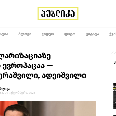
ᲐᲢᲘᲐ
ᲑᲚᲝᲒᲘ
ᲕᲘᲓᲔᲝ
ᲤᲝᲢᲝ
ᲪᲘᲢᲐᲢᲐ
ᲥᲕᲘ
ოლარიზაციაზე
 ევროპაცაა —
ერაშვილი, ადეიშვილი
უბლიკა
:53, 09 ოქტომბერი, 2023