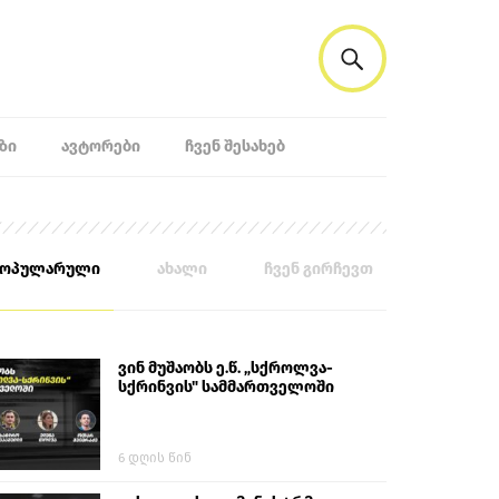
ᲖᲘ
ᲐᲕᲢᲝᲠᲔᲑᲘ
ᲩᲕᲔᲜ ᲨᲔᲡᲐᲮᲔᲑ
პოპულარული
ახალი
ჩვენ გირჩევთ
ვინ მუშაობს ე.წ. „სქროლვა-
სქრინვის" სამმართველოში
6 დღის წინ