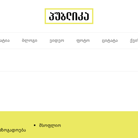
ᲐᲢᲘᲐ
ᲑᲚᲝᲒᲘ
ᲕᲘᲓᲔᲝ
ᲤᲝᲢᲝ
ᲪᲘᲢᲐᲢᲐ
ᲥᲕᲘ
მსოფლიო
აზოგადოება