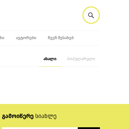
ᲖᲘ
ᲐᲕᲢᲝᲠᲔᲑᲘ
ᲩᲕᲔᲜ ᲨᲔᲡᲐᲮᲔᲑ
ახალი
პოპულარული
გამოიწერე
სიახლე