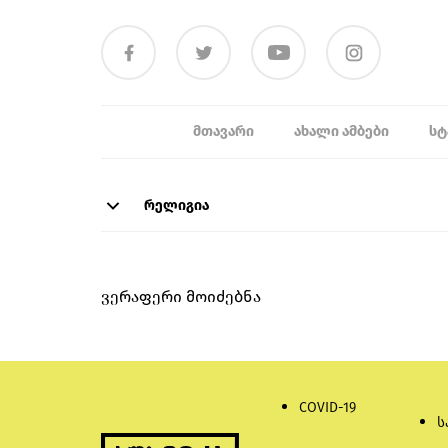
ᲛᲗᲐᲕᲐᲠᲘ
ᲐᲮᲐᲚᲘ ᲐᲛᲑᲔᲑᲘ
ᲡᲢ
რელიგია
ვერაფერი მოიძებნა
COVID-19
ს