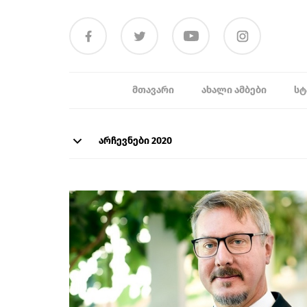
ᲛᲗᲐᲕᲐᲠᲘ
ᲐᲮᲐᲚᲘ ᲐᲛᲑᲔᲑᲘ
ᲡᲢ
არჩევნები 2020