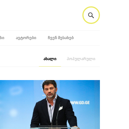
ᲖᲘ
ᲐᲕᲢᲝᲠᲔᲑᲘ
ᲩᲕᲔᲜ ᲨᲔᲡᲐᲮᲔᲑ
ახალი
პოპულარული