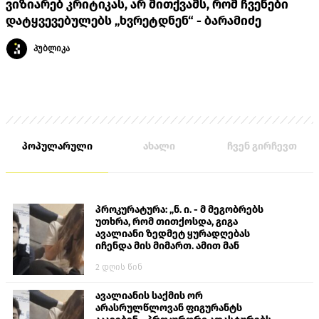
ვიზიარებ კრიტიკას, არ მითქვამს, რომ ჩვენები
დატყვევებულებს „ხვრეტდნენ“ - ბარამიძე
პუბლიკა
პოპულარული
ახალი
ჩვენ გირჩევთ
პროკურატურა: „ნ. ი. - მ მეგობრებს
უთხრა, რომ თითქოსდა, გიგა
ავალიანი ზედმეტ ყურადღებას
იჩენდა მის მიმართ. ამით მან
ალექსანდრე გაბაშვილი წააქეზა,
2 დღის წინ
თავს დასხმოდა გიგა ავალიანს“
ავალიანის საქმის ორ
არასრულწლოვან ფიგურანტს