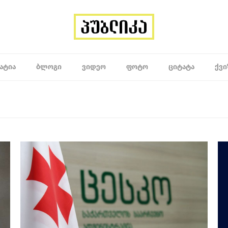
ᲐᲢᲘᲐ
ᲑᲚᲝᲒᲘ
ᲕᲘᲓᲔᲝ
ᲤᲝᲢᲝ
ᲪᲘᲢᲐᲢᲐ
ᲥᲕᲘ