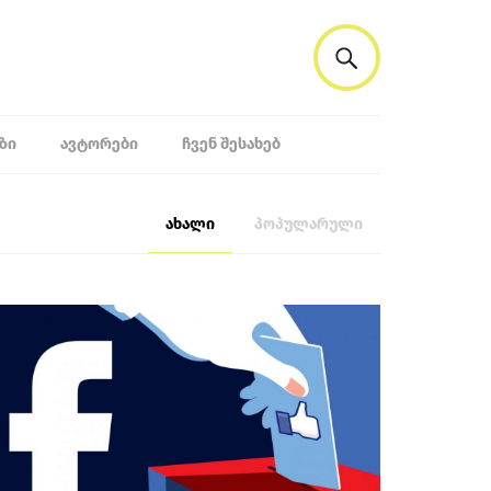
ᲖᲘ
ᲐᲕᲢᲝᲠᲔᲑᲘ
ᲩᲕᲔᲜ ᲨᲔᲡᲐᲮᲔᲑ
ახალი
პოპულარული