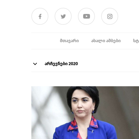
ᲛᲗᲐᲕᲐᲠᲘ
ᲐᲮᲐᲚᲘ ᲐᲛᲑᲔᲑᲘ
ᲡᲢ
არჩევნები 2020