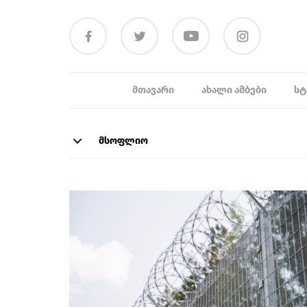
ᲛᲗᲐᲕᲐᲠᲘ
ᲐᲮᲐᲚᲘ ᲐᲛᲑᲔᲑᲘ
ᲡᲢ
მსოფლიო