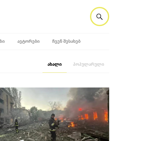
ᲖᲘ
ᲐᲕᲢᲝᲠᲔᲑᲘ
ᲩᲕᲔᲜ ᲨᲔᲡᲐᲮᲔᲑ
ახალი
პოპულარული