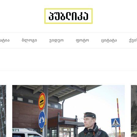
ᲐᲢᲘᲐ
ᲑᲚᲝᲒᲘ
ᲕᲘᲓᲔᲝ
ᲤᲝᲢᲝ
ᲪᲘᲢᲐᲢᲐ
ᲥᲕᲘ