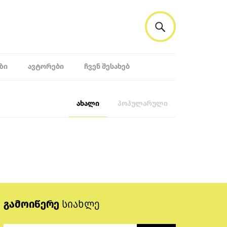
ᲖᲘ
ᲐᲕᲢᲝᲠᲔᲑᲘ
ᲩᲕᲔᲜ ᲨᲔᲡᲐᲮᲔᲑ
ახალი
პოპულარული
გამოიწერე
სიახლე