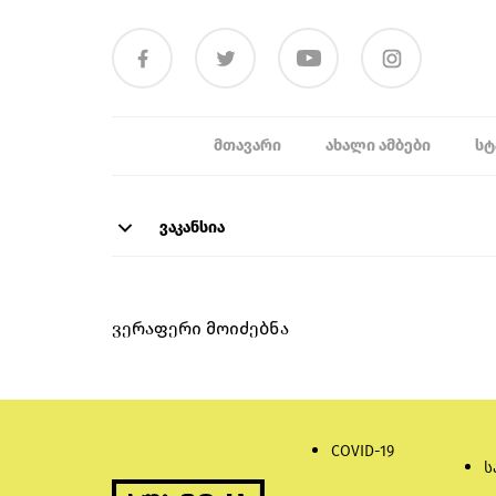
ᲛᲗᲐᲕᲐᲠᲘ
ᲐᲮᲐᲚᲘ ᲐᲛᲑᲔᲑᲘ
ᲡᲢ
ვაკანსია
ვერაფერი მოიძებნა
COVID-19
ს