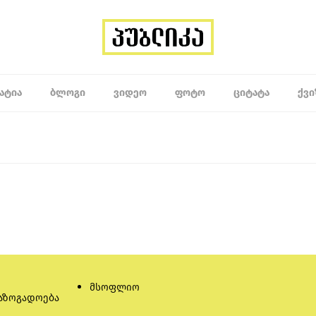
ᲐᲢᲘᲐ
ᲑᲚᲝᲒᲘ
ᲕᲘᲓᲔᲝ
ᲤᲝᲢᲝ
ᲪᲘᲢᲐᲢᲐ
ᲥᲕᲘ
მსოფლიო
აზოგადოება