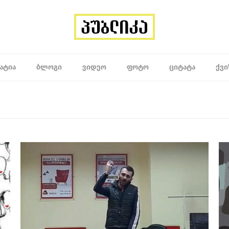
ᲐᲢᲘᲐ
ᲑᲚᲝᲒᲘ
ᲕᲘᲓᲔᲝ
ᲤᲝᲢᲝ
ᲪᲘᲢᲐᲢᲐ
ᲥᲕᲘ