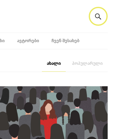
ᲖᲘ
ᲐᲕᲢᲝᲠᲔᲑᲘ
ᲩᲕᲔᲜ ᲨᲔᲡᲐᲮᲔᲑ
ახალი
პოპულარული