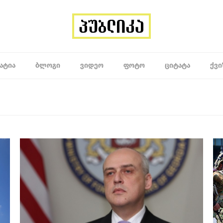
ᲐᲢᲘᲐ
ᲑᲚᲝᲒᲘ
ᲕᲘᲓᲔᲝ
ᲤᲝᲢᲝ
ᲪᲘᲢᲐᲢᲐ
ᲥᲕᲘ