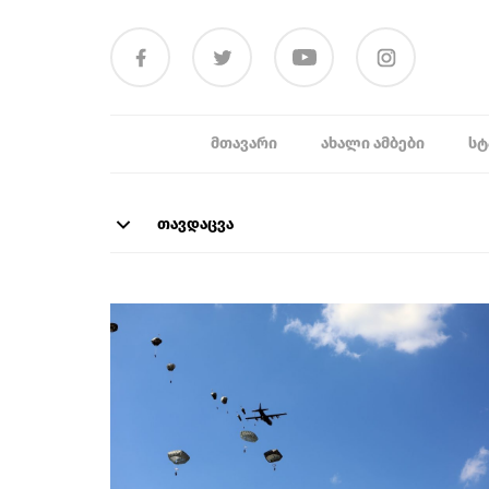
ᲛᲗᲐᲕᲐᲠᲘ
ᲐᲮᲐᲚᲘ ᲐᲛᲑᲔᲑᲘ
ᲡᲢ
თავდაცვა