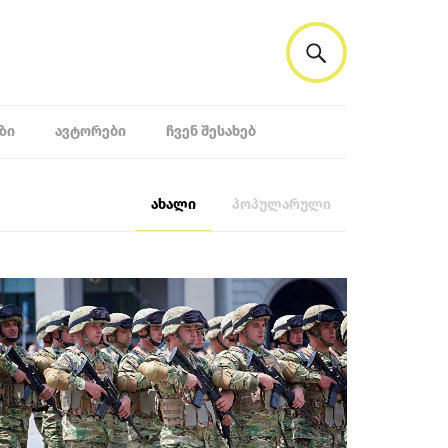
ᲖᲘ
ᲐᲕᲢᲝᲠᲔᲑᲘ
ᲩᲕᲔᲜ ᲨᲔᲡᲐᲮᲔᲑ
ახალი
პოპულარული