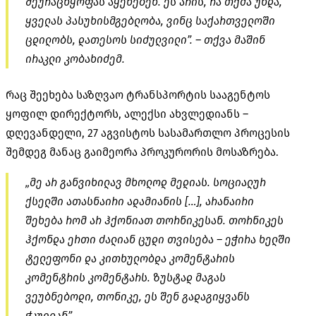
შეურაცხყოფას აყენებენ. ეს არის, რა თქმა უნდა,
ყველას პასუხისმგებლობა, ვინც საქართველოში
ცდილობს, დათესოს სიძულვილი”. – თქვა მაშინ
ირაკლი კობახიძემ.
რაც შეეხება საზღვაო ტრანსპორტის სააგენტოს
ყოფილ დირექტორს, ალექსი ახვლედიანს –
დღევანდელი, 27 აგვისტოს სასამართლო პროცესის
შემდეგ მანაც გაიმეორა პროკურორის მოსაზრება.
„მე არ განვიხილავ მხოლოდ მედიას. სოციალურ
ქსელში ათასნაირი ადამიანის […], არანაირი
შეხება რომ არ ჰქონიათ
თორნიკესან
. თორნიკეს
ჰქონდა ერთი ძალიან ცუდი თვისება – ეჭირა ხელში
ტელეფონი და კითხულობდა კომენტარის
კომენტრის
კომენტარს. ზუსტად მაგას
ვეუბნებოდი,
თონიკე
, ეს შენ
გადაგიყვანს
ჭკუიდან”.