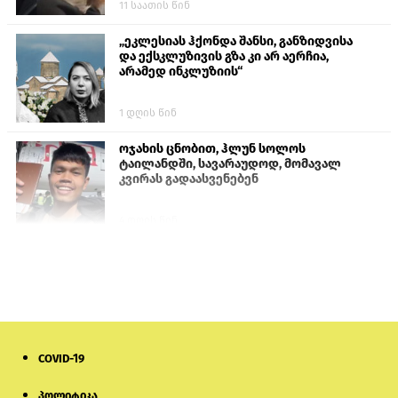
11 საათის წინ
„ეკლესიას ჰქონდა შანსი, განზიდვისა
და ექსკლუზივის გზა კი არ აერჩია,
არამედ ინკლუზიის“
1 დღის წინ
ოჯახის ცნობით, ჰლუნ სოლოს
ტაილანდში, სავარაუდოდ, მომავალ
კვირას გადაასვენებენ
4 დღის წინ
სომხეთში რუს ბლოგერს სომხების
შეურაცხმყოფელი განცხადებების
გამო ბრალი წარუდგინეს
6 დღის წინ
COVID-19
ისტორიაში პირველად სომხეთის
კათოლიკოსი სასამართლოს წინაშე
წარსდგება
პოლიტიკა