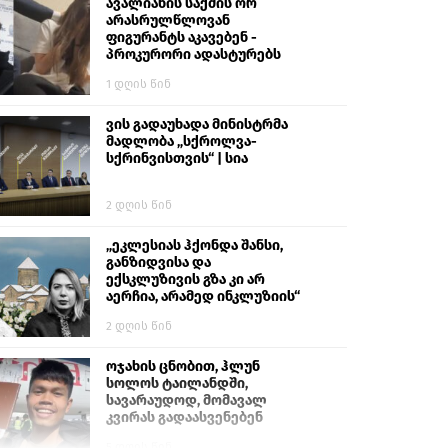
გიგა ავალიანს“
ავალიანის საქმის ორ
არასრულწლოვან
ფიგურანტს აკავებენ -
პროკურორი ადასტურებს
1 დღის წინ
ვის გადაუხადა მინისტრმა
მადლობა „სქროლვა-
სქრინვისთვის“ | სია
2 დღის წინ
„ეკლესიას ჰქონდა შანსი,
განზიდვისა და
ექსკლუზივის გზა კი არ
აერჩია, არამედ ინკლუზიის“
2 დღის წინ
ოჯახის ცნობით, ჰლუნ
სოლოს ტაილანდში,
სავარაუდოდ, მომავალ
კვირას გადაასვენებენ
5 დღის წინ