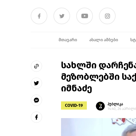
ᲛᲗᲐᲕᲐᲠᲘ
ᲐᲮᲐᲚᲘ ᲐᲛᲑᲔᲑᲘ
ᲡᲢ
სახლში დარჩენა
მეზობლებში სა
იმნაძე
პუბლიკა
COVID-19
14:40, 26 აპრილი