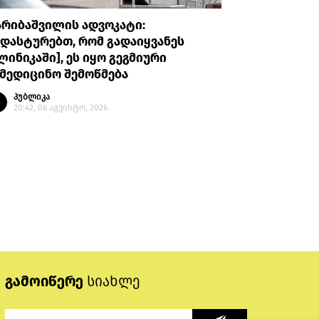
არიბაშვილის ადვოკატი:
პროკურატუ
დასტურებთ, რომ გადაიყვანეს
უთხრა, რ
ლინიკაში], ეს იყო გეგმიური
ავალიანი
მედიცინო შემოწმება
მის მიმა
გაბაშვილ
პუბლიკა
გიგა ავა
20:42, 06 აგვისტო, 2026
პუბლი
20:08, 
გამოიწერე
სიახლე