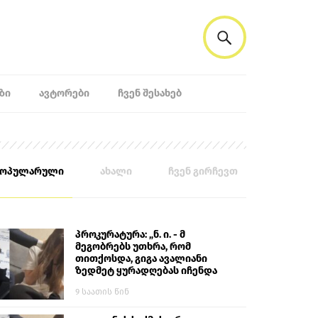
ᲖᲘ
ᲐᲕᲢᲝᲠᲔᲑᲘ
ᲩᲕᲔᲜ ᲨᲔᲡᲐᲮᲔᲑ
პოპულარული
ახალი
ჩვენ გირჩევთ
პროკურატურა: „ნ. ი. - მ
მეგობრებს უთხრა, რომ
თითქოსდა, გიგა ავალიანი
ზედმეტ ყურადღებას იჩენდა
მის მიმართ. ამით მან
9 საათის წინ
ალექსანდრე გაბაშვილი
წააქეზა, თავს დასხმოდა