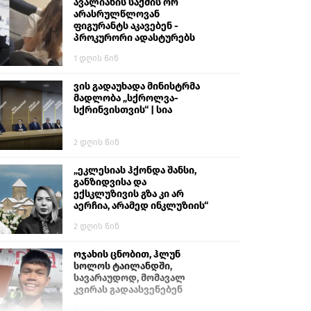
გიგა ავალიანს“
ავალიანის საქმის ორ
არასრულწლოვან
ფიგურანტს აკავებენ -
პროკურორი ადასტურებს
1 დღის წინ
ვის გადაუხადა მინისტრმა
მადლობა „სქროლვა-
სქრინვისთვის“ | სია
2 დღის წინ
„ეკლესიას ჰქონდა შანსი,
განზიდვისა და
ექსკლუზივის გზა კი არ
აერჩია, არამედ ინკლუზიის“
2 დღის წინ
ოჯახის ცნობით, ჰლუნ
სოლოს ტაილანდში,
სავარაუდოდ, მომავალ
კვირას გადაასვენებენ
5 დღის წინ