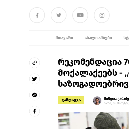
ᲛᲗᲐᲕᲐᲠᲘ
ᲐᲮᲐᲚᲘ ᲐᲛᲑᲔᲑᲘ
ᲡᲢ
რეკომენდაცია 
მოქალაქეებს -
საზოგადოებრივ
მინდია გაბაძე
ჯანდაცვა
14:51, 16 მარტი