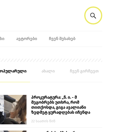
ᲖᲘ
ᲐᲕᲢᲝᲠᲔᲑᲘ
ᲩᲕᲔᲜ ᲨᲔᲡᲐᲮᲔᲑ
პოპულარული
ახალი
ჩვენ გირჩევთ
პროკურატურა: „ნ. ი. - მ
მეგობრებს უთხრა, რომ
თითქოსდა, გიგა ავალიანი
ზედმეტ ყურადღებას იჩენდა
მის მიმართ. ამით მან
22 საათის წინ
ალექსანდრე გაბაშვილი
წააქეზა, თავს დასხმოდა