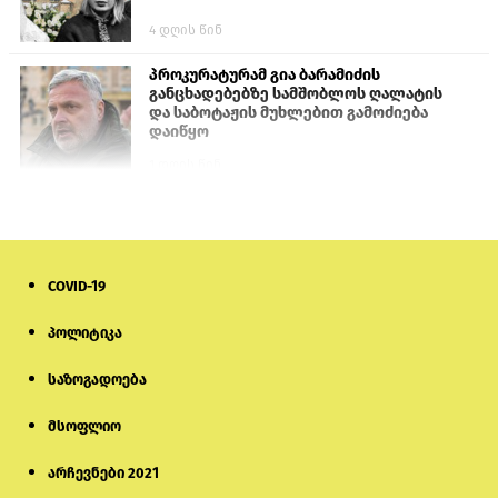
4 დღის წინ
პროკურატურამ გია ბარამიძის
განცხადებებზე სამშობლოს ღალატის
და საბოტაჟის მუხლებით გამოძიება
დაიწყო
1 დღის წინ
თურქეთის პარლამენტის წევრები
ანკარას აფხაზური პასპორტების
აღიარებისკენ მოუწოდებენ
COVID-19
1 დღის წინ
პოლიტიკა
ნიკოლ ფაშინიანის ცოლს, ანნა
აკობიანს მოკვლით დაემუქრნენ —
საზოგადოება
სომხეთში გამოძიება დაიწყო
მსოფლიო
6 დღის წინ
არჩევნები 2021
მონიტორი: პირები, რომლებიც
თაღლითურ ქოლცენტრში