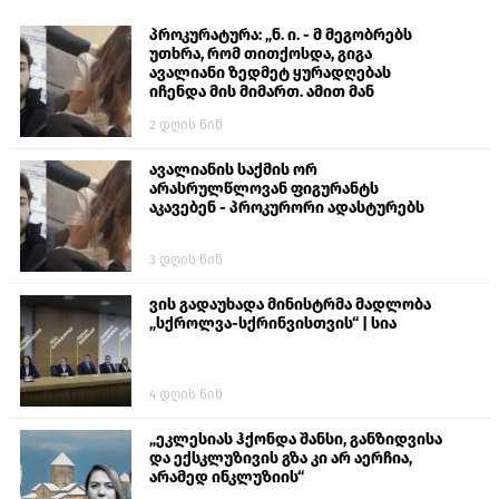
პროკურატურა: „ნ. ი. - მ მეგობრებს
უთხრა, რომ თითქოსდა, გიგა
ავალიანი ზედმეტ ყურადღებას
იჩენდა მის მიმართ. ამით მან
ალექსანდრე გაბაშვილი წააქეზა,
2 დღის წინ
თავს დასხმოდა გიგა ავალიანს“
ავალიანის საქმის ორ
არასრულწლოვან ფიგურანტს
აკავებენ - პროკურორი ადასტურებს
3 დღის წინ
ვის გადაუხადა მინისტრმა მადლობა
„სქროლვა-სქრინვისთვის“ | სია
4 დღის წინ
„ეკლესიას ჰქონდა შანსი, განზიდვისა
და ექსკლუზივის გზა კი არ აერჩია,
არამედ ინკლუზიის“