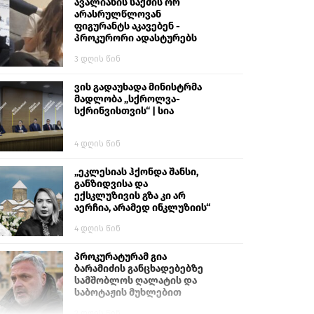
გიგა ავალიანს“
ავალიანის საქმის ორ
არასრულწლოვან
ფიგურანტს აკავებენ -
პროკურორი ადასტურებს
3 დღის წინ
ვის გადაუხადა მინისტრმა
მადლობა „სქროლვა-
სქრინვისთვის“ | სია
4 დღის წინ
„ეკლესიას ჰქონდა შანსი,
განზიდვისა და
ექსკლუზივის გზა კი არ
აერჩია, არამედ ინკლუზიის“
4 დღის წინ
პროკურატურამ გია
ბარამიძის განცხადებებზე
სამშობლოს ღალატის და
საბოტაჟის მუხლებით
გამოძიება დაიწყო
2 დღის წინ