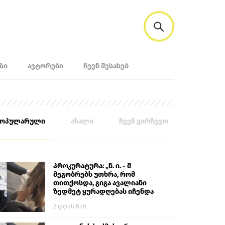
ᲖᲘ
ᲐᲕᲢᲝᲠᲔᲑᲘ
ᲩᲕᲔᲜ ᲨᲔᲡᲐᲮᲔᲑ
პოპულარული
ახალი
ჩვენ გირჩევთ
პროკურატურა: „ნ. ი. - მ
მეგობრებს უთხრა, რომ
თითქოსდა, გიგა ავალიანი
ზედმეტ ყურადღებას იჩენდა
მის მიმართ. ამით მან
2 დღის წინ
ალექსანდრე გაბაშვილი
წააქეზა, თავს დასხმოდა