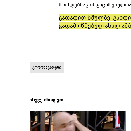
რომლებსაც ინფიცირებულთა
გადადით ბმულზე, გახდი
გადამოწმებულ ახალ ამბ
კორონავირუსი
ასევე იხილეთ