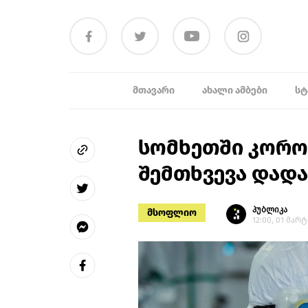
ᲛᲗᲐᲕᲐᲠᲘ
ᲐᲮᲐᲚᲘ ᲐᲛᲑᲔᲑᲘ
ᲡᲢ
სომხეთში კორო
შემთხვევა დად
პუბლიკა
მსოფლიო
12:00, 01 მარტ