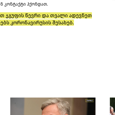
ნ კონტაქტი ჰქონდათ.
თ ჯგუფის წევრი და თვალი ადევნეთ
ებს კორონავირუსის შესახებ.