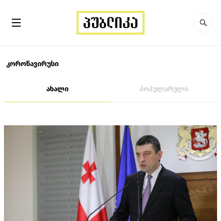
კორონავირუსი
ახალი
პოპულარული