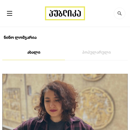
ნინო ლომჯარია
ახალი
პოპულარული