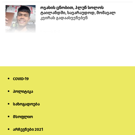
ოჯახის ცნობით, ჰლუნ სოლოს
ტაილანდში, სავარაუდოდ, მომავალ
კვირას გადაასვენებენ
5 დღის წინ
სემეკმა ელექტროენერგიის სრულ
გათიშვაზე პირველადი შეფასება
წარადგინა
6 დღის წინ
COVID-19
მიქანაძე: სტუდენტი მობილობით
კერძო უნივერსიტეტში თუ გადადის,
დაფინანსება აღარ ექნება
პოლიტიკა
საზოგადოება
5 დღის წინ
მსოფლიო
ნიკოლ ფაშინიანის ცოლს, ანნა
აკობიანს მოკვლით დაემუქრნენ —
სომხეთში გამოძიება დაიწყო
არჩევნები 2021