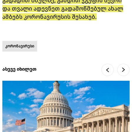
გადადით ბმულზე, გახდით ჯგუფის წევრი
და თვალი ადევნეთ გადამოწმებულ ახალ
ამბებს კორონავირუსის შესახებ.
კორონავირუსი
ასევე იხილეთ