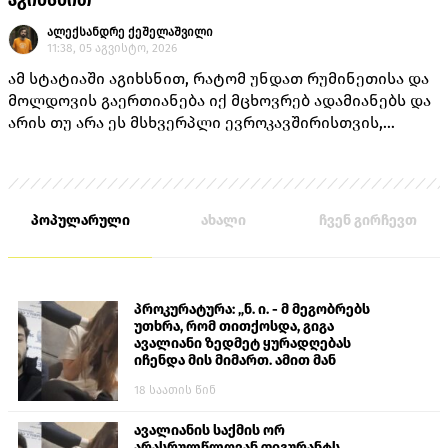
აგიხსნით
ალექსანდრე ქეშელაშვილი
11:38, 05 აგვისტო, 2026
ამ სტატიაში აგიხსნით, რატომ უნდათ რუმინეთისა და
მოლდოვის გაერთიანება იქ მცხოვრებ ადამიანებს და
არის თუ არა ეს მსხვერპლი ევროკავშირისთვის,
როგორც ამას „ქართული ოცნების“ ლიდერებისგან
უკვე არაერთხელ მოისმენდით.
პოპულარული
ახალი
ჩვენ გირჩევთ
პროკურატურა: „ნ. ი. - მ მეგობრებს
უთხრა, რომ თითქოსდა, გიგა
ავალიანი ზედმეტ ყურადღებას
იჩენდა მის მიმართ. ამით მან
ალექსანდრე გაბაშვილი წააქეზა,
18 საათის წინ
თავს დასხმოდა გიგა ავალიანს“
ავალიანის საქმის ორ
არასრულწლოვან ფიგურანტს