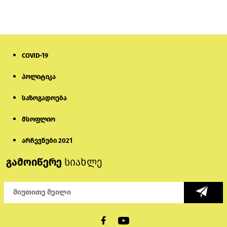
სემეკმა ელექტროენერგიის სრულ
გათიშვაზე პირველადი შეფასება
წარადგინა
6 დღის წინ
COVID-19
პროკურატურამ გია ბარამიძის
პოლიტიკა
განცხადებებზე სამშობლოს ღალატის
და საბოტაჟის მუხლებით გამოძიება
დაიწყო
საზოგადოება
1 საათის წინ
მსოფლიო
მიქანაძე: სტუდენტი მობილობით
კერძო უნივერსიტეტში თუ გადადის,
არჩევნები 2021
დაფინანსება აღარ ექნება
გამოიწერე
სიახლე
6 დღის წინ
ნიკოლ ფაშინიანის ცოლს, ანნა
აკობიანს მოკვლით დაემუქრნენ —
სომხეთში გამოძიება დაიწყო