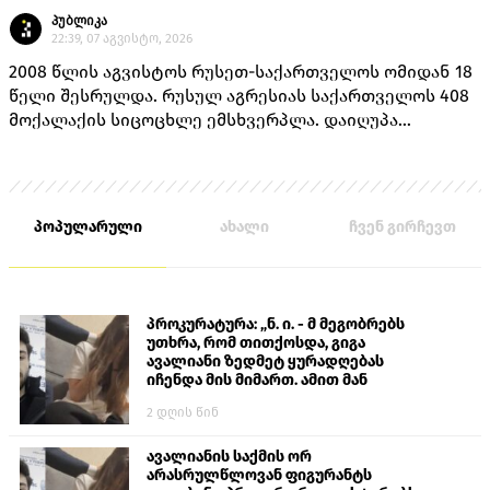
პუბლიკა
22:39, 07 აგვისტო, 2026
2008 წლის აგვისტოს რუსეთ-საქართველოს ომიდან 18
წელი შესრულდა. რუსულ აგრესიას საქართველოს 408
მოქალაქის სიცოცხლე ემსხვერპლა. დაიღუპა
თავდაცვის სამინისტროს 170 მოსამსახურე, შინაგან
საქმეთა სამინისტროს 14 თანამშრომელი და 224
მშვიდობიანი მცხოვრები.
პოპულარული
ახალი
ჩვენ გირჩევთ
პროკურატურა: „ნ. ი. - მ მეგობრებს
უთხრა, რომ თითქოსდა, გიგა
ავალიანი ზედმეტ ყურადღებას
იჩენდა მის მიმართ. ამით მან
ალექსანდრე გაბაშვილი წააქეზა,
2 დღის წინ
თავს დასხმოდა გიგა ავალიანს“
ავალიანის საქმის ორ
არასრულწლოვან ფიგურანტს