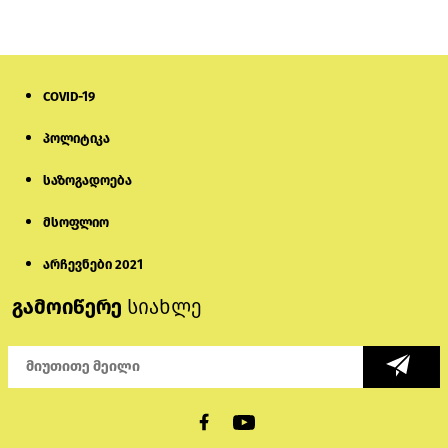
თურქეთის პარლამენტის წევრები
ანკარას აფხაზური პასპორტების
აღიარებისკენ მოუწოდებენ
1 დღის წინ
COVID-19
მონიტორი: პირები, რომლებიც
პოლიტიკა
თაღლითურ ქოლცენტრში
მუშაობდნენ, სავარაუდოდ, ისევ
აგრძელებენ დანაშაულებრივ
საზოგადოება
საქმიანობას
5 დღის წინ
მსოფლიო
რას ამბობს საქმის პროკურორი
არასრულწლოვნებისთვის
არჩევნები 2021
პატიმრობის შეფარდებაზე
გამოიწერე
სიახლე
1 დღის წინ
აზერბაიჯანში „ამორალური ქცევის“
საბაბით 9 ტიკტოკერი დააკავეს