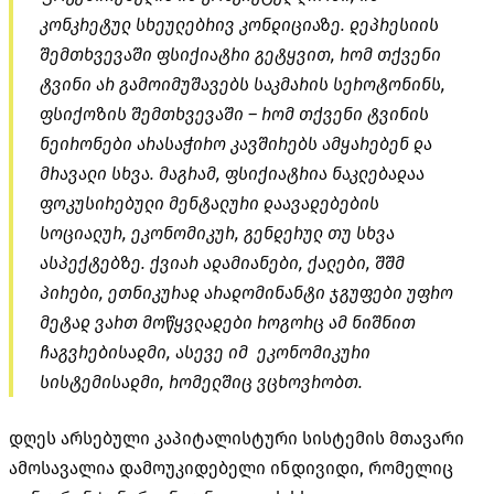
კონკრეტულ სხეულებრივ კონდიციაზე. დეპრესიის
შემთხვევაში ფსიქიატრი გეტყვით, რომ თქვენი
ტვინი არ გამოიმუშავებს საკმარის სეროტონინს,
ფსიქოზის შემთხვევაში – რომ თქვენი ტვინის
ნეირონები არასაჭირო კავშირებს ამყარებენ და
მრავალი სხვა. მაგრამ, ფსიქიატრია ნაკლებადაა
ფოკუსირებული მენტალური დაავადებების
სოციალურ, ეკონომიკურ, გენდერულ თუ სხვა
ასპექტებზე. ქვიარ ადამიანები, ქალები, შშმ
პირები, ეთნიკურად არადომინანტი ჯგუფები უფრო
მეტად ვართ მოწყვლადები როგორც ამ ნიშნით
ჩაგვრებისადმი, ასევე იმ ეკონომიკური
სისტემისადმი, რომელშიც ვცხოვრობთ.
დღეს არსებული კაპიტალისტური სისტემის მთავარი
ამოსავალია დამოუკიდებელი ინდივიდი, რომელიც