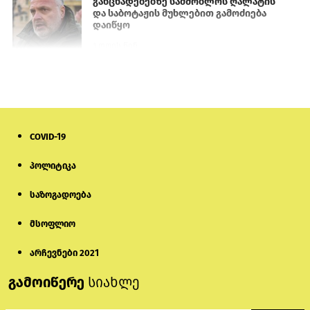
განცხადებებზე სამშობლოს ღალატის
და საბოტაჟის მუხლებით გამოძიება
დაიწყო
1 დღის წინ
თურქეთის პარლამენტის წევრები
ანკარას აფხაზური პასპორტების
აღიარებისკენ მოუწოდებენ
1 დღის წინ
COVID-19
ნიკოლ ფაშინიანის ცოლს, ანნა
პოლიტიკა
აკობიანს მოკვლით დაემუქრნენ —
სომხეთში გამოძიება დაიწყო
საზოგადოება
6 დღის წინ
მსოფლიო
მონიტორი: პირები, რომლებიც
თაღლითურ ქოლცენტრში
არჩევნები 2021
მუშაობდნენ, სავარაუდოდ, ისევ
აგრძელებენ დანაშაულებრივ
გამოიწერე
სიახლე
საქმიანობას
4 დღის წინ