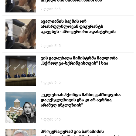
იჩენდა მის მიმართ. ამით მან
ალექსანდრე გაბაშვილი წააქეზა,
2 დღის წინ
თავს დასხმოდა გიგა ავალიანს“
ავალიანის საქმის ორ
არასრულწლოვან ფიგურანტს
აკავებენ - პროკურორი ადასტურებს
2 დღის წინ
ვის გადაუხადა მინისტრმა მადლობა
„სქროლვა-სქრინვისთვის“ | სია
4 დღის წინ
„ეკლესიას ჰქონდა შანსი, განზიდვისა
და ექსკლუზივის გზა კი არ აერჩია,
არამედ ინკლუზიის“
4 დღის წინ
პროკურატურამ გია ბარამიძის