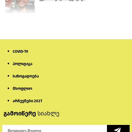
6 დღის წინ
პროკურატურამ გია ბარამიძის
განცხადებებზე სამშობლოს ღალატის
და საბოტაჟის მუხლებით გამოძიება
დაიწყო
18 საათის წინ
COVID-19
მიქანაძე: სტუდენტი მობილობით
პოლიტიკა
კერძო უნივერსიტეტში თუ გადადის,
დაფინანსება აღარ ექნება
საზოგადოება
6 დღის წინ
მსოფლიო
ნიკოლ ფაშინიანის ცოლს, ანნა
აკობიანს მოკვლით დაემუქრნენ —
არჩევნები 2021
სომხეთში გამოძიება დაიწყო
გამოიწერე
სიახლე
5 დღის წინ
მონიტორი: პირები, რომლებიც