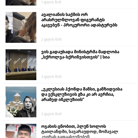
1 დღის წინ
თავს დასხმოდა გიგა ავალიანს“
ავალიანის საქმის ორ
არასრულწლოვან ფიგურანტს
აკავებენ - პროკურორი ადასტურებს
2 დღის წინ
ვის გადაუხადა მინისტრმა მადლობა
„სქროლვა-სქრინვისთვის“ | სია
3 დღის წინ
„ეკლესიას ჰქონდა შანსი, განზიდვისა
და ექსკლუზივის გზა კი არ აერჩია,
არამედ ინკლუზიის“
3 დღის წინ
ოჯახის ცნობით, ჰლუნ სოლოს
ტაილანდში, სავარაუდოდ, მომავალ
კვირას გადაასვენებენ