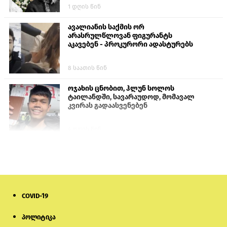
1 დღის წინ
ავალიანის საქმის ორ
არასრულწლოვან ფიგურანტს
აკავებენ - პროკურორი ადასტურებს
8 საათის წინ
ოჯახის ცნობით, ჰლუნ სოლოს
ტაილანდში, სავარაუდოდ, მომავალ
კვირას გადაასვენებენ
4 დღის წინ
სომხეთში რუს ბლოგერს სომხების
შეურაცხმყოფელი განცხადებების
გამო ბრალი წარუდგინეს
6 დღის წინ
COVID-19
ისტორიაში პირველად სომხეთის
პოლიტიკა
კათოლიკოსი სასამართლოს წინაშე