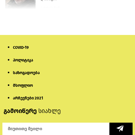
1 დღის წინ
თურქეთის პარლამენტის წევრები
ანკარას აფხაზური პასპორტების
აღიარებისკენ მოუწოდებენ
1 დღის წინ
COVID-19
ნიკოლ ფაშინიანის ცოლს, ანნა
პოლიტიკა
აკობიანს მოკვლით დაემუქრნენ —
სომხეთში გამოძიება დაიწყო
საზოგადოება
6 დღის წინ
მსოფლიო
მონიტორი: პირები, რომლებიც
თაღლითურ ქოლცენტრში
არჩევნები 2021
მუშაობდნენ, სავარაუდოდ, ისევ
აგრძელებენ დანაშაულებრივ
გამოიწერე
სიახლე
საქმიანობას
4 დღის წინ
რას ამბობს საქმის პროკურორი
არასრულწლოვნებისთვის