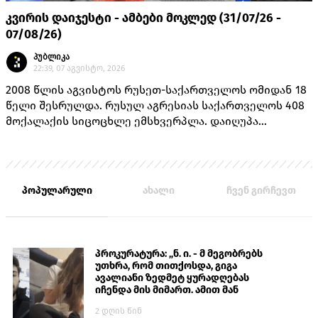
კვირის დაიჯესტი - ამბები მოკლედ (31/07/26 -
07/08/26)
პუბლიკა
22:39, 07 აგვისტო, 2026
2008 წლის აგვისტოს რუსეთ-საქართველოს ომიდან 18
წელი შესრულდა. რუსულ აგრესიას საქართველოს 408
მოქალაქის სიცოცხლე ემსხვერპლა. დაიღუპა
თავდაცვის სამინისტროს 170 მოსამსახურე, შინაგან
საქმეთა სამინისტროს 14 თანამშრომელი და 224
მშვიდობიანი მცხოვრები.
პოპულარული
ახალი
ჩვენ გირჩევთ
პროკურატურა: „ნ. ი. - მ მეგობრებს
უთხრა, რომ თითქოსდა, გიგა
ავალიანი ზედმეტ ყურადღებას
იჩენდა მის მიმართ. ამით მან
ალექსანდრე გაბაშვილი წააქეზა,
2 დღის წინ
თავს დასხმოდა გიგა ავალიანს“