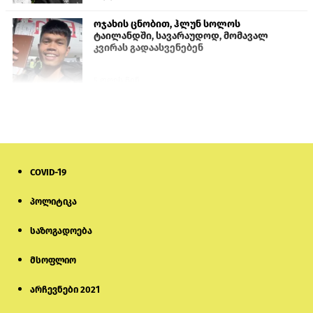
ოჯახის ცნობით, ჰლუნ სოლოს
ტაილანდში, სავარაუდოდ, მომავალ
კვირას გადაასვენებენ
5 დღის წინ
სემეკმა ელექტროენერგიის სრულ
გათიშვაზე პირველადი შეფასება
წარადგინა
6 დღის წინ
COVID-19
პროკურატურამ გია ბარამიძის
პოლიტიკა
განცხადებებზე სამშობლოს ღალატის
და საბოტაჟის მუხლებით გამოძიება
დაიწყო
საზოგადოება
2 საათის წინ
მსოფლიო
მიქანაძე: სტუდენტი მობილობით
კერძო უნივერსიტეტში თუ გადადის,
არჩევნები 2021
დაფინანსება აღარ ექნება