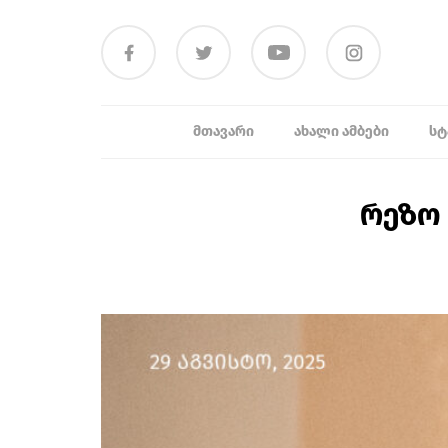
ᲛᲗᲐᲕᲐᲠᲘ
ᲐᲮᲐᲚᲘ ᲐᲛᲑᲔᲑᲘ
ᲡᲢ
რეზო 