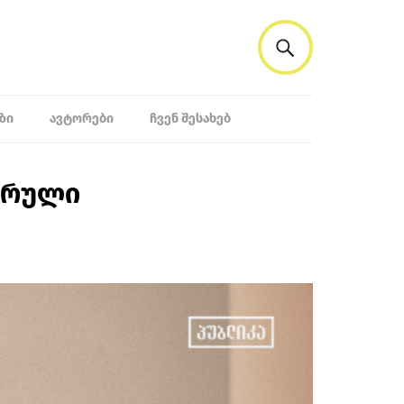
ᲖᲘ
ᲐᲕᲢᲝᲠᲔᲑᲘ
ᲩᲕᲔᲜ ᲨᲔᲡᲐᲮᲔᲑ
 სრული