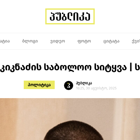
ᲐᲢᲘᲐ
ᲑᲚᲝᲒᲘ
ᲕᲘᲓᲔᲝ
ᲤᲝᲢᲝ
ᲪᲘᲢᲐᲢᲐ
ᲥᲕᲘ
კიკნაძის საბოლოო სიტყვა |
პუბლიკა
პოლიტიკა
16:25, 30 აგვისტო, 2025