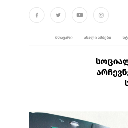
ᲛᲗᲐᲕᲐᲠᲘ
ᲐᲮᲐᲚᲘ ᲐᲛᲑᲔᲑᲘ
ᲡᲢ
სოციალ
არჩევნ