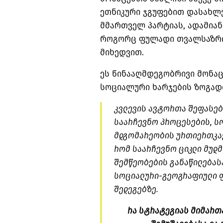
ეთნიკური ჯგუფებით დასახლ
მმართველ პარტიას, ადამიან
როგორც ფულადი თვალსაზრის
მიხედვით.
ეს წინააღმდეგობრივი მონა
სოციალური ხარჯების ზოგადი
კვლევის ავტორთა შეფასები
საარჩევნო პროცესების, ს
მდგომარეობის ურთიერთკავ
რომ საარჩევნო ციკლი მუდმ
შემწეობების განაწილებასა
სოციალური-გეოგრაფიული 
შედეგებზე.
რა სტრატეგიას მიმართ