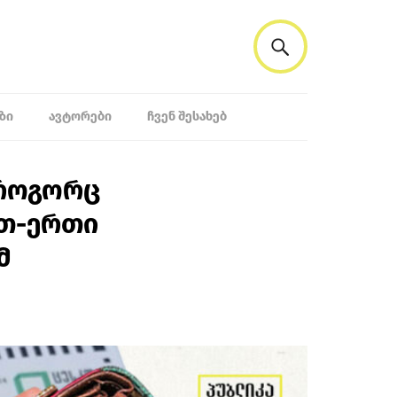
ᲖᲘ
ᲐᲕᲢᲝᲠᲔᲑᲘ
ᲩᲕᲔᲜ ᲨᲔᲡᲐᲮᲔᲑ
 როგორც
რთ-ერთი
მ