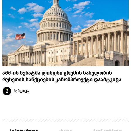
აშშ-ის სენატმა ლინდსი გრემის სახელობის
რუსეთის სანქციების კანონპროექტი დაამტკიცა
პუბლიკა