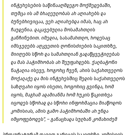
ინტერესების საწინააღმდეგო მოქმედებაში,
თუმცა ის ამ ბრალეულობას არ აღიარებს და
ბუნებრივიცაა, ვერ აღიარებდა იმას, რაც არ
ჩაუდენია. დაკავებულია მოსამართლის
განჩინებით. იმედია, სასამართლო, როდესაც
იმსჯელებს აღკვეთის ღონისძიების საკითხზე,
მიიღებს სწორ და სამართლიან გადაწყვეტილებას
და მას პატიმრობას არ შეუფარდებს. ქალბატონი
ნატალია ისევე, როგორც ჩვენ, არის საქართველოს
მოქალაქე და მის ინტერესშიც შედის საქართველოს
საზღვარი იყოს ისეთი, როგორიც გვინდა, რომ
იყოს, მაგრამ ადამიანმა რომ რუკის წაკითხვა
იცოდეს სწორად და სწორი ინფორმაცია მიაწოდოს
კომისიას, ამის გამო პატიმრობაში არ უნდა
იმყოფებოდეს“, – განაცხადა სულხან კომახიძემ
პროკურატურამ დავით გარეჯის საკითხზე კომისიის