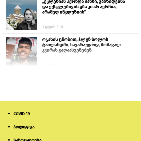
„ეკლესიას ჰქონდა შანსი, განზიდვისა
და ექსკლუზივის გზა კი არ აერჩია,
არამედ ინკლუზიის“
3 დღის წინ
ოჯახის ცნობით, ჰლუნ სოლოს
ტაილანდში, სავარაუდოდ, მომავალ
კვირას გადაასვენებენ
6 დღის წინ
პროკურატურამ გია ბარამიძის
განცხადებებზე სამშობლოს ღალატის
და საბოტაჟის მუხლებით გამოძიება
დაიწყო
20 საათის წინ
COVID-19
მიქანაძე: სტუდენტი მობილობით
კერძო უნივერსიტეტში თუ გადადის,
დაფინანსება აღარ ექნება
პოლიტიკა
საზოგადოება
6 დღის წინ