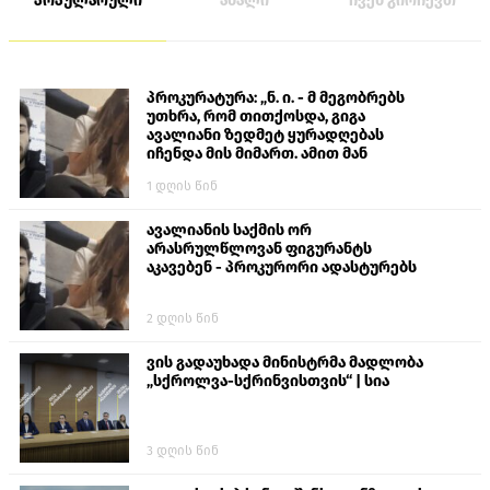
პოპულარული
ახალი
ჩვენ გირჩევთ
პროკურატურა: „ნ. ი. - მ მეგობრებს
უთხრა, რომ თითქოსდა, გიგა
ავალიანი ზედმეტ ყურადღებას
იჩენდა მის მიმართ. ამით მან
ალექსანდრე გაბაშვილი წააქეზა,
1 დღის წინ
თავს დასხმოდა გიგა ავალიანს“
ავალიანის საქმის ორ
არასრულწლოვან ფიგურანტს
აკავებენ - პროკურორი ადასტურებს
2 დღის წინ
ვის გადაუხადა მინისტრმა მადლობა
„სქროლვა-სქრინვისთვის“ | სია
3 დღის წინ