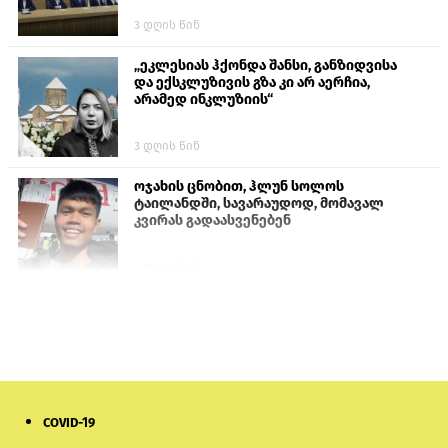
3 დღის წინ
„ეკლესიას ჰქონდა შანსი, განზიდვისა
და ექსკლუზივის გზა კი არ აერჩია,
არამედ ინკლუზიის“
3 დღის წინ
ოჯახის ცნობით, ჰლუნ სოლოს
ტაილანდში, სავარაუდოდ, მომავალ
კვირას გადაასვენებენ
6 დღის წინ
პროკურატურამ გია ბარამიძის
განცხადებებზე სამშობლოს ღალატის
და საბოტაჟის მუხლებით გამოძიება
დაიწყო
13 საათის წინ
COVID-19
მიქანაძე: სტუდენტი მობილობით
კერძო უნივერსიტეტში თუ გადადის,