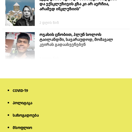
და ექსკლუზივის გზა კი არ აერჩია,
არამედ ინკლუზიის“
2 დღის წინ
ოჯახის ცნობით, ჰლუნ სოლოს
ტაილანდში, სავარაუდოდ, მომავალ
კვირას გადაასვენებენ
5 დღის წინ
პროკურატურამ გია ბარამიძის
განცხადებებზე სამშობლოს ღალატის
და საბოტაჟის მუხლებით გამოძიება
დაიწყო
COVID-19
6 საათის წინ
პოლიტიკა
მიქანაძე: სტუდენტი მობილობით
კერძო უნივერსიტეტში თუ გადადის,
საზოგადოება
დაფინანსება აღარ ექნება
მსოფლიო
6 დღის წინ