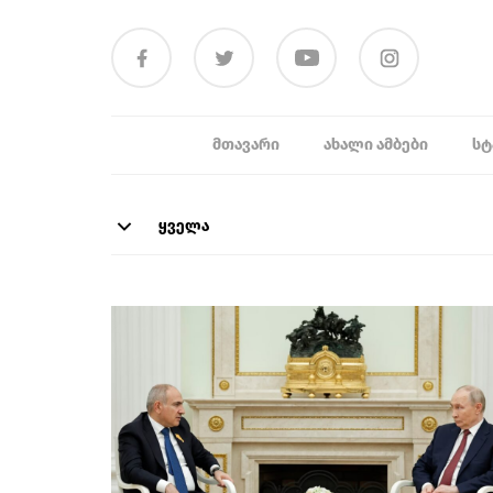
ᲛᲗᲐᲕᲐᲠᲘ
ᲐᲮᲐᲚᲘ ᲐᲛᲑᲔᲑᲘ
ᲡᲢ
ყველა