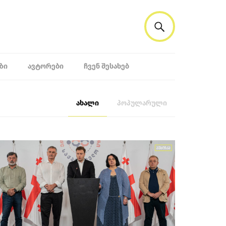
ᲖᲘ
ᲐᲕᲢᲝᲠᲔᲑᲘ
ᲩᲕᲔᲜ ᲨᲔᲡᲐᲮᲔᲑ
ახალი
პოპულარული