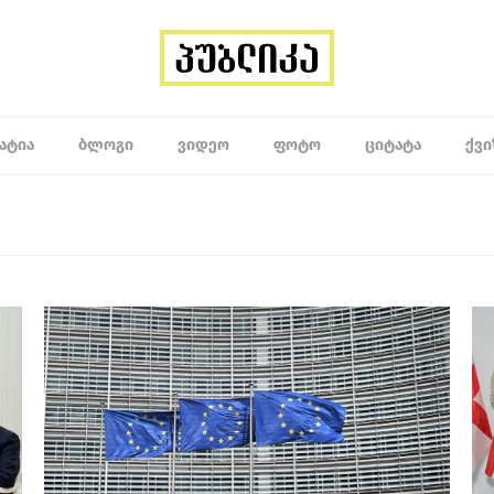
ᲐᲢᲘᲐ
ᲑᲚᲝᲒᲘ
ᲕᲘᲓᲔᲝ
ᲤᲝᲢᲝ
ᲪᲘᲢᲐᲢᲐ
ᲥᲕᲘ